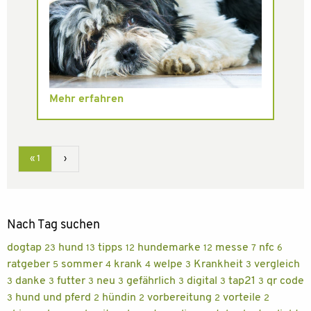
Mehr erfahren
« 1
›
Nach Tag suchen
dogtap
hund
tipps
hundemarke
messe
nfc
23
13
12
12
7
6
ratgeber
sommer
krank
welpe
Krankheit
vergleich
5
4
4
3
3
danke
futter
neu
gefährlich
digital
tap21
qr code
3
3
3
3
3
3
3
hund und pferd
hündin
vorbereitung
vorteile
3
2
2
2
2