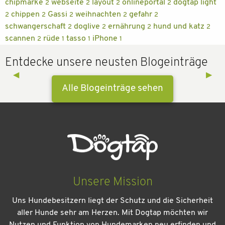
chipmarke
webseite
layout
onlineportal
dogtap light
2
2
2
2
chippen
Gassi
weihnachten
gefahr
2
2
2
2
2
schwangerschaft
doglive
ernährung
hund und katz
2
2
2
2
scannen
rüde
tasso
iPhone
2
1
1
1
Entdecke unsere neusten Blogeinträge
Previous Slide
◀︎
Next 
▶︎
Alle Blogeinträge sehen
Unsere Mission
Uns Hundebesitzern liegt der Schutz und die Sicherheit
aller Hunde sehr am Herzen. Mit Dogtap möchten wir