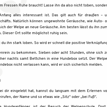
m Fressen Ruhe braucht! Lasse ihn da also nicht toben, sonder
fang alles interessant ist. Das gilt auch für draußen – 
schäfts. Natürlich können ungewohnte Geräusche, wie Auto- 
sich der Welpe an neue Geräusche. Am besten lässt du ihn zu
. Dieser Ort sollte möglichst ruhig sein.
 du ihn stark loben. So wird er schnell die positive Verknüpfun
enrein zu bekommen. Sieben oder acht Stunden, ohne sich zu
aher nachts samt Bettchen in eine Hundebox setzt. Der Welpe
ndebox nicht verlassen kann, wird er sich sicherlich melden.
n
 dir eingelebt hat, kannst du langsam mit dem Erlernen von
ufen, der Name und so etwas wie „Sitz“ oder „bei Fuß“.
e Hundeanfänger, ist der Besuch der Welpenschule. Dort