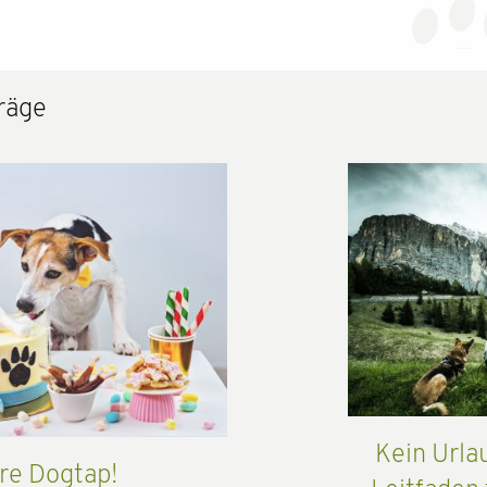
räge
Kein Urla
re Dogtap!