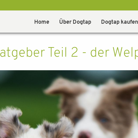
Home
Über Dogtap
Dogtap kaufen
tgeber Teil 2 - der Welp