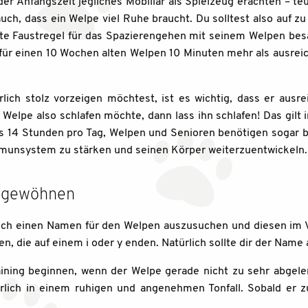
der Anfangszeit jegliches Mobiliar als Spielzeug erachten – te
ch, dass ein Welpe viel Ruhe braucht. Du solltest also auf z
nte Faustregel für das Spazierengehen mit seinem Welpen be
für einen 10 Wochen alten Welpen 10 Minuten mehr als ausreich
ch stolz vorzeigen möchtest, ist es wichtig, dass er ausre
Welpe also schlafen möchte, dann lass ihn schlafen! Das gil
 14 Stunden pro Tag, Welpen und Senioren benötigen sogar bi
Immunsystem zu stärken und seinen Körper weiterzuentwickeln.
n gewöhnen
glich einen Namen für den Welpen auszusuchen und diesen im 
n, die auf einem i oder y enden. Natürlich sollte dir der Name 
ning beginnen, wenn der Welpe gerade nicht zu sehr abgele
ürlich in einem ruhigen und angenehmen Tonfall. Sobald er z