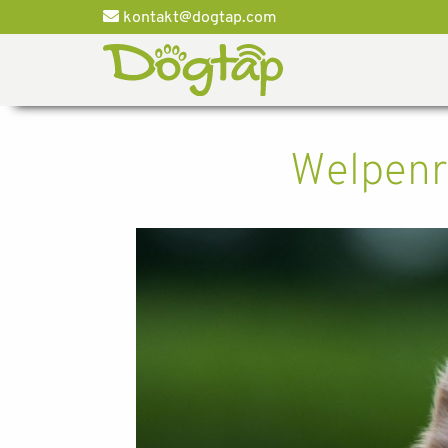
kontakt@dogtap.com
Welpenra