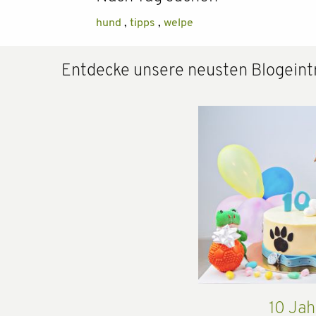
hund
,
tipps
,
welpe
Entdecke unsere neusten Blogeint
10 Jah