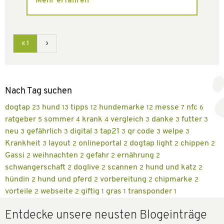
Mehr erfahren
« 1
›
Nach Tag suchen
dogtap
hund
tipps
hundemarke
messe
nfc
23
13
12
12
7
6
ratgeber
sommer
krank
vergleich
danke
futter
5
4
4
3
3
3
neu
gefährlich
digital
tap21
qr code
welpe
3
3
3
3
3
3
Krankheit
layout
onlineportal
dogtap light
chippen
3
2
2
2
2
Gassi
weihnachten
gefahr
ernährung
2
2
2
2
schwangerschaft
doglive
scannen
hund und katz
2
2
2
2
hündin
hund und pferd
vorbereitung
chipmarke
2
2
2
2
vorteile
webseite
giftig
gras
transponder
2
2
1
1
1
Entdecke unsere neusten Blogeinträge