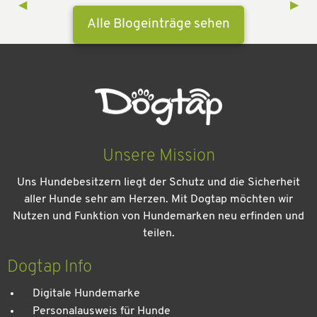
Previous Slide
◀︎
Next 
▶︎
Alle Blogeinträge sehen
Unsere Mission
Uns Hundebesitzern liegt der Schutz und die Sicherheit
aller Hunde sehr am Herzen. Mit Dogtap möchten wir
Nutzen und Funktion von Hundemarken neu erfinden und
teilen.
Kein Urlaub ohne meinen Hund: Leitfaden für einen
entspannten Urlaub
Dogtap Info
Digitale Hundemarke
Personalausweis für Hunde