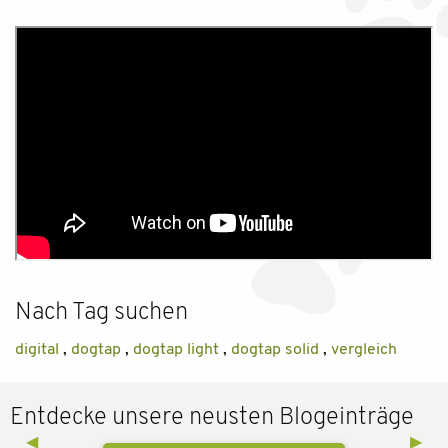
Nach Tag suchen
digital
,
dogtap
,
dogtap light
,
dogtap solid
,
vergleich
Entdecke unsere neusten Blogeinträge
Previous Slide
◀︎
Next 
▶︎